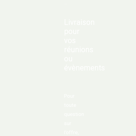
OFFRE B TO B
Livraison
pour
vos
réunions
ou
évènements
Pour
toute
question
sur
l’offre,