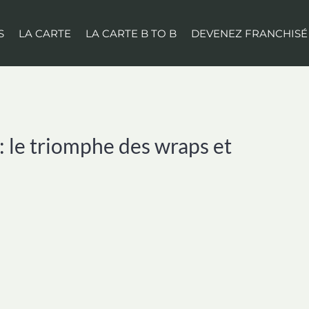
S
LA CARTE
LA CARTE B TO B
DEVENEZ FRANCHISÉ
 : le triomphe des wraps et